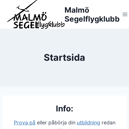
Skip
Malmö
to
Segelflygklubb
content
Startsida
Info:
Prova på
eller påbörja din
utbildning
redan